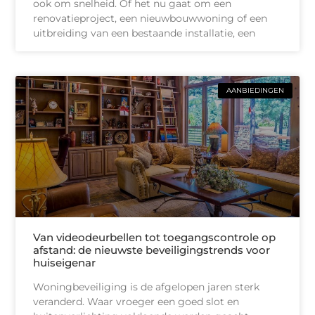
ook om snelheid. Of het nu gaat om een
renovatieproject, een nieuwbouwwoning of een
uitbreiding van een bestaande installatie, een
AANBIEDINGEN
Van videodeurbellen tot toegangscontrole op
afstand: de nieuwste beveiligingstrends voor
huiseigenar
Woningbeveiliging is de afgelopen jaren sterk
veranderd. Waar vroeger een goed slot en