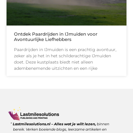
Ontdek Paardrijden in IJmuiden voor
Avontuurlijke Liefhebbers
Paardrijden in IJmuiden is een prachtig avontuur,
zeker als je het in het schilderachtige IJmuiden
doet. Deze kustplaats biedt niet alleen
adembenemende uitzichten en een rijke
Goede backlinks kopen: wanneer is het de moeite waard?
Geld verdienen met links: zo benut jij de kracht van verwijzingen
”
Lastmilesolutions.nl – Alles wat je wilt lezen,
binnen
bereik. Verken boeiende blogs, leerzame artikelen en