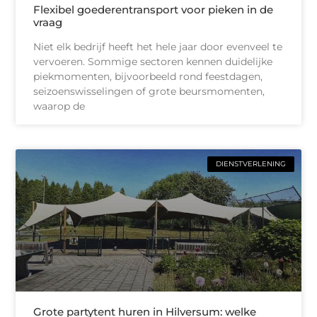
Flexibel goederentransport voor pieken in de
vraag
Niet elk bedrijf heeft het hele jaar door evenveel te
vervoeren. Sommige sectoren kennen duidelijke
piekmomenten, bijvoorbeeld rond feestdagen,
seizoenswisselingen of grote beursmomenten,
waarop de
DIENSTVERLENING
Grote partytent huren in Hilversum: welke