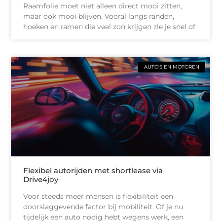
Raamfolie moet niet alleen direct mooi zitten,
maar ook mooi blijven. Vooral langs randen,
hoeken en ramen die veel zon krijgen zie je snel of
AUTO'S EN MOTOREN
Flexibel autorijden met shortlease via
Drive4joy
Voor steeds meer mensen is flexibiliteit een
doorslaggevende factor bij mobiliteit. Of je nu
tijdelijk een auto nodig hebt wegens werk, een