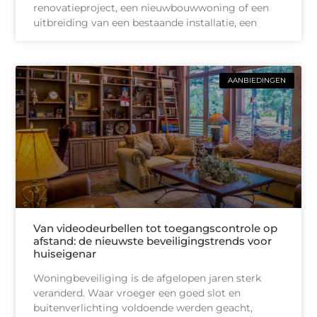
renovatieproject, een nieuwbouwwoning of een
uitbreiding van een bestaande installatie, een
AANBIEDINGEN
Van videodeurbellen tot toegangscontrole op
afstand: de nieuwste beveiligingstrends voor
huiseigenar
Woningbeveiliging is de afgelopen jaren sterk
veranderd. Waar vroeger een goed slot en
buitenverlichting voldoende werden geacht,