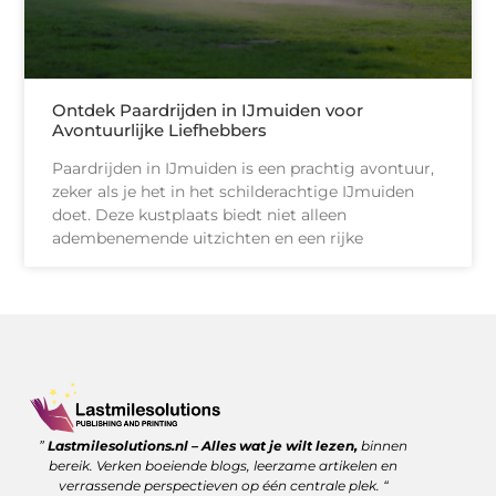
Ontdek Paardrijden in IJmuiden voor
Avontuurlijke Liefhebbers
Paardrijden in IJmuiden is een prachtig avontuur,
zeker als je het in het schilderachtige IJmuiden
doet. Deze kustplaats biedt niet alleen
adembenemende uitzichten en een rijke
Goede backlinks kopen: wanneer is het de moeite waard?
Geld verdienen met links: zo benut jij de kracht van verwijzingen
”
Lastmilesolutions.nl – Alles wat je wilt lezen,
binnen
bereik. Verken boeiende blogs, leerzame artikelen en
verrassende perspectieven op één centrale plek. “