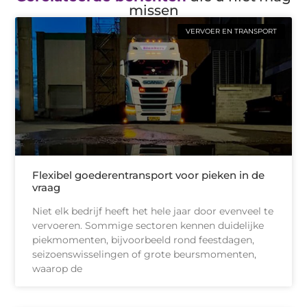
missen
VERVOER EN TRANSPORT
Flexibel goederentransport voor pieken in de
vraag
Niet elk bedrijf heeft het hele jaar door evenveel te
vervoeren. Sommige sectoren kennen duidelijke
piekmomenten, bijvoorbeeld rond feestdagen,
seizoenswisselingen of grote beursmomenten,
waarop de