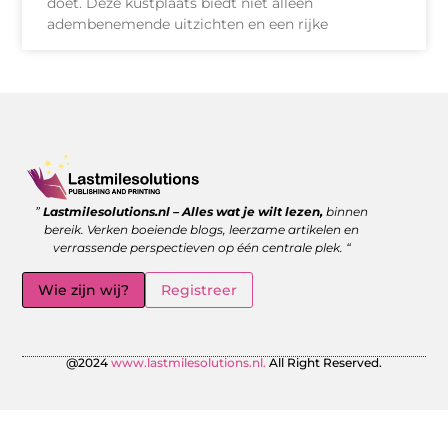
doet. Deze kustplaats biedt niet alleen
adembenemende uitzichten en een rijke
Goede backlinks kopen: wanneer is het de moeite waard?
Geld verdienen met links: zo benut jij de kracht van verwijzingen
”
Lastmilesolutions.nl – Alles wat je wilt lezen,
binnen
bereik. Verken boeiende blogs, leerzame artikelen en
verrassende perspectieven op één centrale plek. “
Wie zijn wij?
Registreer
@2024
www.lastmilesolutions.nl.
All Right Reserved.