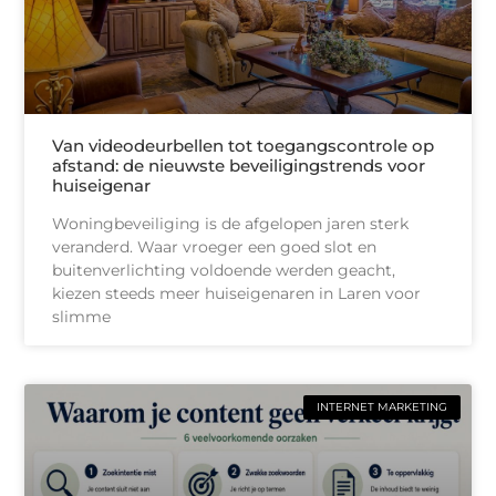
Van videodeurbellen tot toegangscontrole op
afstand: de nieuwste beveiligingstrends voor
huiseigenar
Woningbeveiliging is de afgelopen jaren sterk
veranderd. Waar vroeger een goed slot en
buitenverlichting voldoende werden geacht,
kiezen steeds meer huiseigenaren in Laren voor
slimme
INTERNET MARKETING