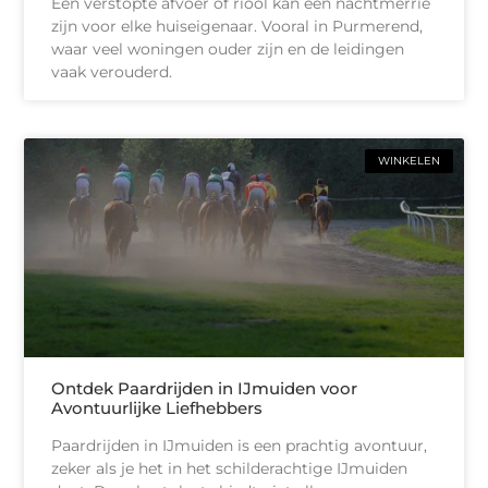
Een verstopte afvoer of riool kan een nachtmerrie
zijn voor elke huiseigenaar. Vooral in Purmerend,
waar veel woningen ouder zijn en de leidingen
vaak verouderd.
WINKELEN
Ontdek Paardrijden in IJmuiden voor
Avontuurlijke Liefhebbers
Paardrijden in IJmuiden is een prachtig avontuur,
zeker als je het in het schilderachtige IJmuiden