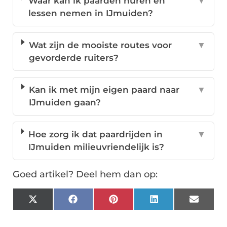
Waar kan ik paarden huren en
▼
lessen nemen in IJmuiden?
Wat zijn de mooiste routes voor
▼
gevorderde ruiters?
Kan ik met mijn eigen paard naar
▼
IJmuiden gaan?
Hoe zorg ik dat paardrijden in
▼
IJmuiden milieuvriendelijk is?
Goed artikel? Deel hem dan op:
X
Facebook
Pinterest
LinkedIn
Email
(Twitter)