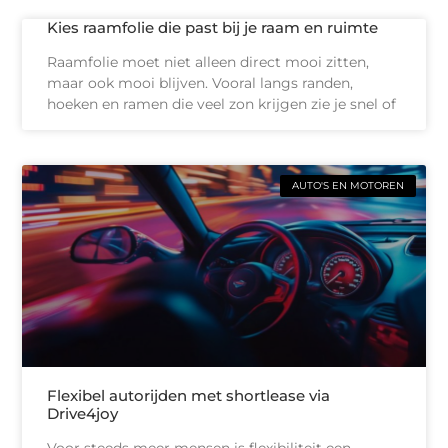
Kies raamfolie die past bij je raam en ruimte
Raamfolie moet niet alleen direct mooi zitten,
maar ook mooi blijven. Vooral langs randen,
hoeken en ramen die veel zon krijgen zie je snel of
AUTO'S EN MOTOREN
Flexibel autorijden met shortlease via
Drive4joy
Voor steeds meer mensen is flexibiliteit een