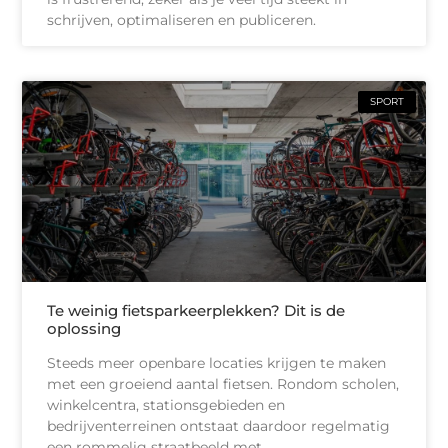
schrijven, optimaliseren en publiceren.
SPORT
Te weinig fietsparkeerplekken? Dit is de
oplossing
Steeds meer openbare locaties krijgen te maken
met een groeiend aantal fietsen. Rondom scholen,
winkelcentra, stationsgebieden en
bedrijventerreinen ontstaat daardoor regelmatig
een rommelig straatbeeld met