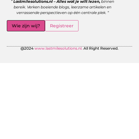
”
Lastmilesolutions.nl – Alles wat je wilt lezen,
binnen
bereik. Verken boeiende blogs, leerzame artikelen en
verrassende perspectieven op één centrale plek. “
Wie zijn wij?
Registreer
@2024
www.lastmilesolutions.nl.
All Right Reserved.