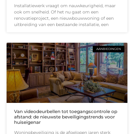
Installatiewerk vraagt om nauwkeurigheid, maar
ook om snelheid. Of het nu gaat om een
renovatieproject, een nieuwbouwwoning of een
uitbreiding van een bestaande installatie, een
AANBIEDINGEN
Van videodeurbellen tot toegangscontrole op
afstand: de nieuwste beveiligingstrends voor
huiseigenar
Woningbeveiliging is de afgelopen jaren sterk