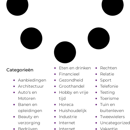
Eten en drinken
Rechten
Categorieën
Financieel
Relatie
Aanbiedingen
Gezondheid
Sport
Architectuur
Groothandel
Telefonie
Auto's en
Hobby en vrije
Testing
Motoren
tijd
Toerisme
Banen en
Horeca
Tuin en
opleidingen
Huishoudelijk
buitenleven
Beauty en
Industrie
Tweewielers
verzorging
Internet
Uncategorized
Bedrijven
Internet
Vakantie