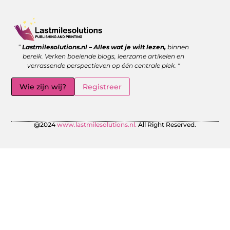
Goede backlinks kopen: wanneer is het de moeite waard?
Geld verdienen met links: zo benut jij de kracht van verwijzingen
”
Lastmilesolutions.nl – Alles wat je wilt lezen,
binnen
bereik. Verken boeiende blogs, leerzame artikelen en
verrassende perspectieven op één centrale plek. “
Wie zijn wij?
Registreer
@2024
www.lastmilesolutions.nl.
All Right Reserved.