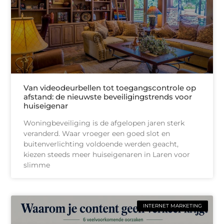
Van videodeurbellen tot toegangscontrole op
afstand: de nieuwste beveiligingstrends voor
huiseigenar
Woningbeveiliging is de afgelopen jaren sterk
veranderd. Waar vroeger een goed slot en
buitenverlichting voldoende werden geacht,
kiezen steeds meer huiseigenaren in Laren voor
slimme
INTERNET MARKETING