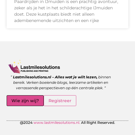
Paardrijden in IJmuiden is een prachtig avontuur,
zeker als je het in het schilderachtige IJmuiden
doet. Deze kustplaats biedt niet alleen
adembenemende uitzichten en een rijke
Goede backlinks kopen: wanneer is het de moeite waard?
Geld verdienen met links: zo benut jij de kracht van verwijzingen
”
Lastmilesolutions.nl – Alles wat je wilt lezen,
binnen
bereik. Verken boeiende blogs, leerzame artikelen en
verrassende perspectieven op één centrale plek. “
Wie zijn wij?
Registreer
@2024
www.lastmilesolutions.nl.
All Right Reserved.