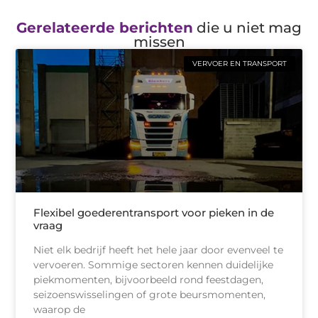
Gerelateerde berichten
die u niet mag
missen
VERVOER EN TRANSPORT
Flexibel goederentransport voor pieken in de
vraag
Niet elk bedrijf heeft het hele jaar door evenveel te
vervoeren. Sommige sectoren kennen duidelijke
piekmomenten, bijvoorbeeld rond feestdagen,
seizoenswisselingen of grote beursmomenten,
waarop de