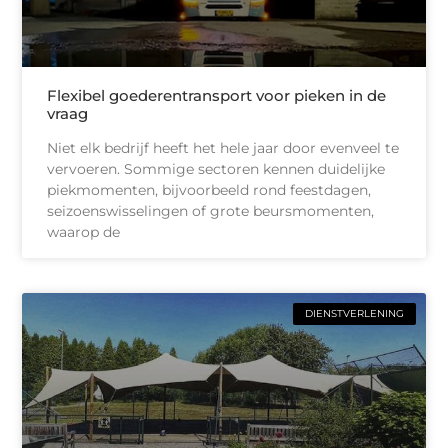
Flexibel goederentransport voor pieken in de
vraag
Niet elk bedrijf heeft het hele jaar door evenveel te
vervoeren. Sommige sectoren kennen duidelijke
piekmomenten, bijvoorbeeld rond feestdagen,
seizoenswisselingen of grote beursmomenten,
waarop de
DIENSTVERLENING