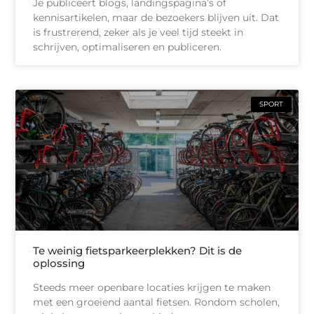
Je publiceert blogs, landingspagina’s of
kennisartikelen, maar de bezoekers blijven uit. Dat
is frustrerend, zeker als je veel tijd steekt in
schrijven, optimaliseren en publiceren.
SPORT
Te weinig fietsparkeerplekken? Dit is de
oplossing
Steeds meer openbare locaties krijgen te maken
met een groeiend aantal fietsen. Rondom scholen,