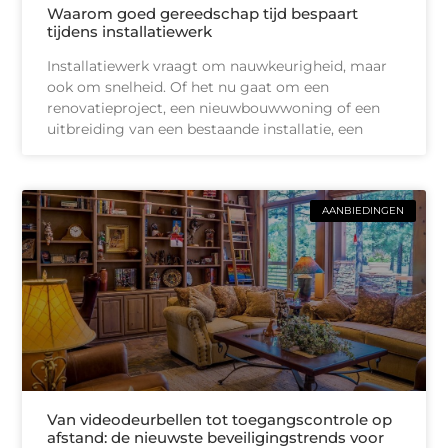
Waarom goed gereedschap tijd bespaart
tijdens installatiewerk
Installatiewerk vraagt om nauwkeurigheid, maar
ook om snelheid. Of het nu gaat om een
renovatieproject, een nieuwbouwwoning of een
uitbreiding van een bestaande installatie, een
AANBIEDINGEN
Van videodeurbellen tot toegangscontrole op
afstand: de nieuwste beveiligingstrends voor