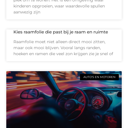
plek om te wonen. Het is een omgeving waar
kinderen opgroeien, waar waardevolle spullen
aanwezig zijn
Kies raamfolie die past bij je raam en ruimte
Raamfolie moet niet alleen direct mooi zitten,
maar ook mooi blijven. Vooral langs randen,
hoeken en ramen die veel zon krijgen zie je snel of
AUTO'S EN MOTOREN