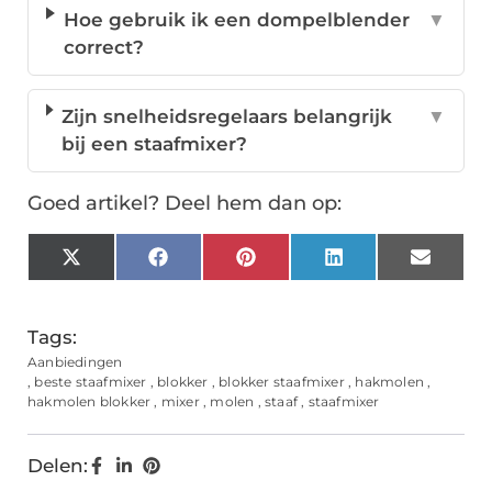
Hoe gebruik ik een dompelblender
▼
correct?
Zijn snelheidsregelaars belangrijk
▼
bij een staafmixer?
Goed artikel? Deel hem dan op:
X
Facebook
Pinterest
LinkedIn
Email
(Twitter)
Tags:
Aanbiedingen
,
beste staafmixer
,
blokker
,
blokker staafmixer
,
hakmolen
,
hakmolen blokker
,
mixer
,
molen
,
staaf
,
staafmixer
Delen: