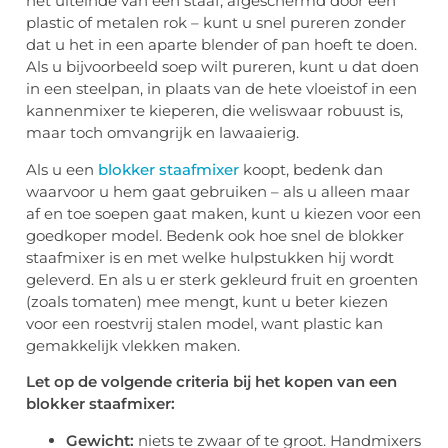
het uiteinde van een staaf, afgeschermd door een
plastic of metalen rok – kunt u snel pureren zonder
dat u het in een aparte blender of pan hoeft te doen.
Als u bijvoorbeeld soep wilt pureren, kunt u dat doen
in een steelpan, in plaats van de hete vloeistof in een
kannenmixer te kieperen, die weliswaar robuust is,
maar toch omvangrijk en lawaaierig.
Als u een
blokker staafmixer
koopt, bedenk dan
waarvoor u hem gaat gebruiken – als u alleen maar
af en toe soepen gaat maken, kunt u kiezen voor een
goedkoper model. Bedenk ook hoe snel de blokker
staafmixer is en met welke hulpstukken hij wordt
geleverd. En als u er sterk gekleurd fruit en groenten
(zoals tomaten) mee mengt, kunt u beter kiezen
voor een roestvrij stalen model, want plastic kan
gemakkelijk vlekken maken.
Let op de volgende criteria bij het kopen van een
blokker staafmixer:
Gewicht:
niets te zwaar of te groot. Handmixers