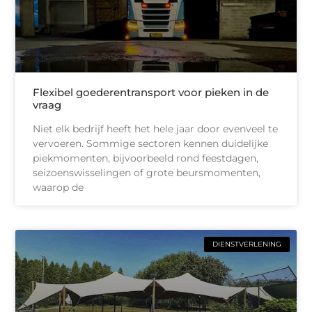
Flexibel goederentransport voor pieken in de
vraag
Niet elk bedrijf heeft het hele jaar door evenveel te
vervoeren. Sommige sectoren kennen duidelijke
piekmomenten, bijvoorbeeld rond feestdagen,
seizoenswisselingen of grote beursmomenten,
waarop de
DIENSTVERLENING