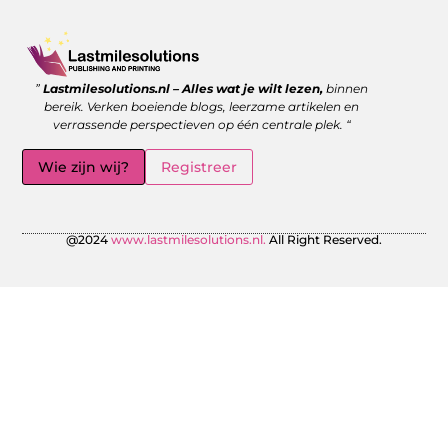
Goede backlinks kopen: wanneer is het de moeite waard?
Geld verdienen met links: zo benut jij de kracht van verwijzingen
”
Lastmilesolutions.nl – Alles wat je wilt lezen,
binnen
bereik. Verken boeiende blogs, leerzame artikelen en
verrassende perspectieven op één centrale plek. “
Wie zijn wij?
Registreer
@2024
www.lastmilesolutions.nl.
All Right Reserved.