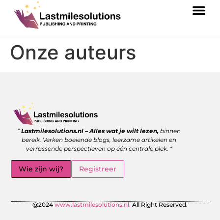
Onze auteurs
Goede backlinks kopen: wanneer is het de moeite waard?
Geld verdienen met links: zo benut jij de kracht van verwijzingen
”
Lastmilesolutions.nl – Alles wat je wilt lezen,
binnen
bereik. Verken boeiende blogs, leerzame artikelen en
verrassende perspectieven op één centrale plek. “
Wie zijn wij?
Registreer
@2024
www.lastmilesolutions.nl.
All Right Reserved.