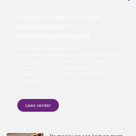
Wanneer kiest u voor een
balgkoppeling in
precisietoepassingen?
In precisietoepassingen waar
positioneernauwkeurigheid en herhaalbaarheid
doorslaggevend zijn, speelt de juiste koppeling
een cruciale rol. Een balgkoppeling wordt
toegepast wanneer u een spelingsvrije en
torsiestijve
...
Lees verder