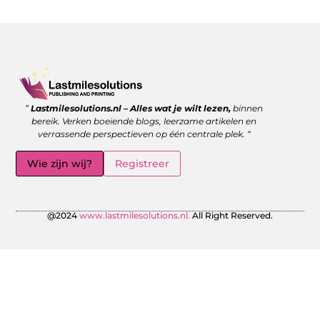
Goede backlinks kopen: wanneer is het de moeite waard?
Geld verdienen met links: zo benut jij de kracht van verwijzingen
”
Lastmilesolutions.nl – Alles wat je wilt lezen,
binnen
bereik. Verken boeiende blogs, leerzame artikelen en
verrassende perspectieven op één centrale plek. “
Wie zijn wij?
Registreer
@2024
www.lastmilesolutions.nl.
All Right Reserved.