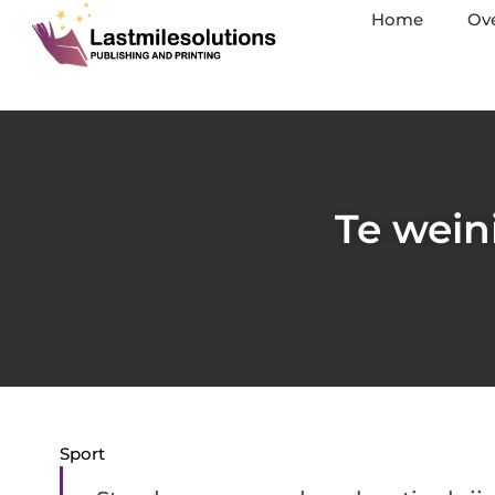
Home
Ov
Te wein
Sport