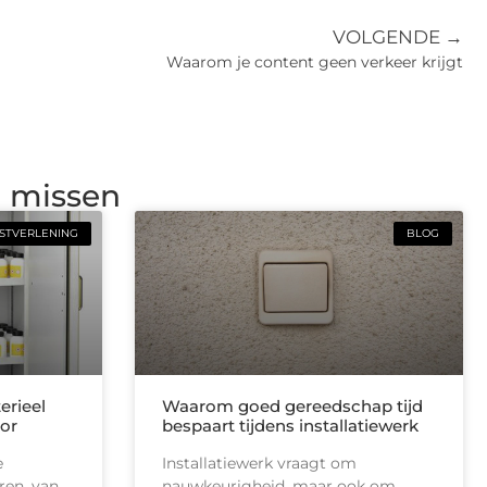
VOLGENDE →
Waarom je content geen verkeer krijgt
g missen
STVERLENING
BLOG
erieel
Waarom goed gereedschap tijd
or
bespaart tijdens installatiewerk
e
Installatiewerk vraagt om
ren, van
nauwkeurigheid, maar ook om