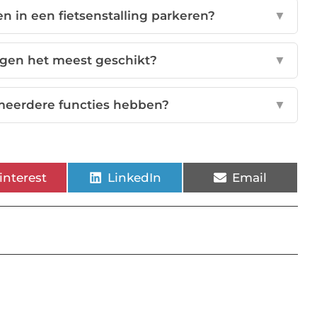
en in een fietsenstalling parkeren?
▼
ingen het meest geschikt?
▼
 meerdere functies hebben?
▼
interest
LinkedIn
Email