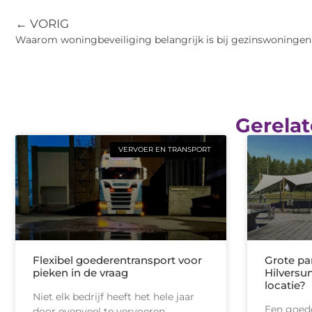
← VORIG
Waarom woningbeveiliging belangrijk is bij gezinswoningen
Gerelat
VERVOER EN TRANSPORT
Flexibel goederentransport voor
Grote pa
pieken in de vraag
Hilversum
locatie?
Niet elk bedrijf heeft het hele jaar
Een goede
door evenveel te vervoeren.