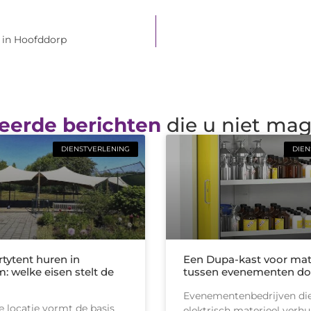
 in Hoofddorp
eerde berichten
die u niet ma
DIENSTVERLENING
DIEN
rtytent huren in
Een Dupa-kast voor mat
: welke eisen stelt de
tussen evenementen do
Evenementenbedrijven di
 locatie vormt de basis
elektrisch materieel verhu