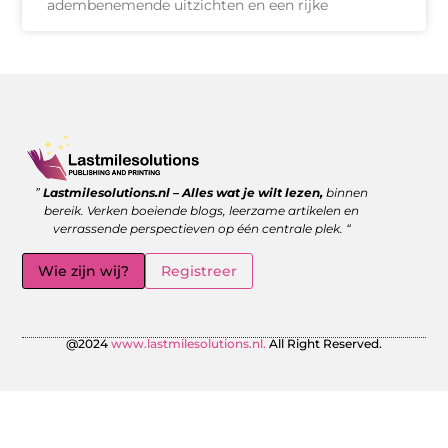
adembenemende uitzichten en een rijke
Goede backlinks kopen: wanneer is het de moeite waard?
Geld verdienen met links: zo benut jij de kracht van verwijzingen
”
Lastmilesolutions.nl – Alles wat je wilt lezen,
binnen
bereik. Verken boeiende blogs, leerzame artikelen en
verrassende perspectieven op één centrale plek. “
Wie zijn wij?
Registreer
@2024
www.lastmilesolutions.nl.
All Right Reserved.