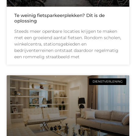
Te weinig fietsparkeerplekken? Dit is de
oplossing
Steeds meer openbare locaties krijgen te maken
met een groeiend aantal fietsen. Rondom scholen,
winkelcentra, stationsgebieden en
bedrijventerreinen ontstaat daardoor regelmatig
een rommelig straatbeeld met
DIENSTVERLENING