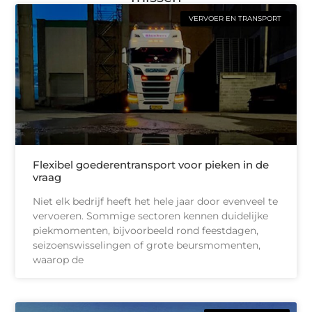
VERVOER EN TRANSPORT
Flexibel goederentransport voor pieken in de
vraag
Niet elk bedrijf heeft het hele jaar door evenveel te
vervoeren. Sommige sectoren kennen duidelijke
piekmomenten, bijvoorbeeld rond feestdagen,
seizoenswisselingen of grote beursmomenten,
waarop de