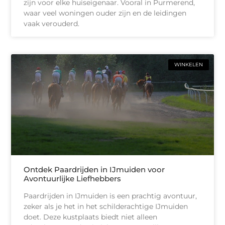
zijn voor elke huiseigenaar. Vooral in Purmerend,
waar veel woningen ouder zijn en de leidingen
vaak verouderd.
WINKELEN
Ontdek Paardrijden in IJmuiden voor
Avontuurlijke Liefhebbers
Paardrijden in IJmuiden is een prachtig avontuur,
zeker als je het in het schilderachtige IJmuiden
doet. Deze kustplaats biedt niet alleen