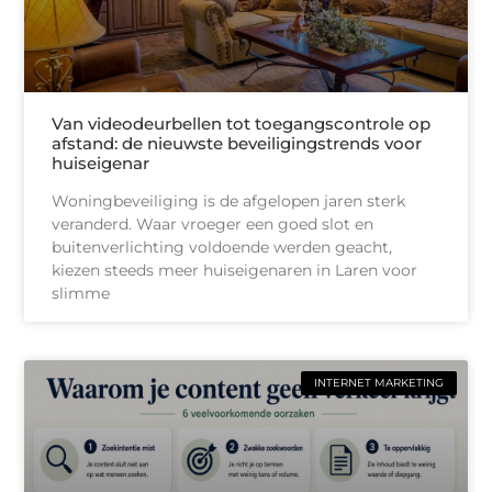
Van videodeurbellen tot toegangscontrole op
afstand: de nieuwste beveiligingstrends voor
huiseigenar
Woningbeveiliging is de afgelopen jaren sterk
veranderd. Waar vroeger een goed slot en
buitenverlichting voldoende werden geacht,
kiezen steeds meer huiseigenaren in Laren voor
slimme
INTERNET MARKETING