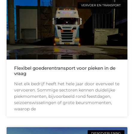
VERVOER EN TRANSPORT
Flexibel goederentransport voor pieken in de
vraag
Niet elk bedrijf heeft het hele jaar door evenveel te
vervoeren. Sommige sectoren kennen duidelijke
piekmomenten, bijvoorbeeld rond feestdagen,
seizoenswisselingen of grote beursmomenten,
waarop de
DIENSTVERLENING