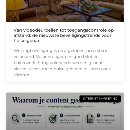
Van videodeurbellen tot toegangscontrole op
afstand: de nieuwste beveiligingstrends voor
huiseigenar
Woningbeveiliging is de afgelopen jaren sterk
veranderd. Waar vroeger een goed slot en
buitenverlichting voldoende werden geacht,
kiezen steeds meer huiseigenaren in Laren voor
slimme
INTERNET MARKETING