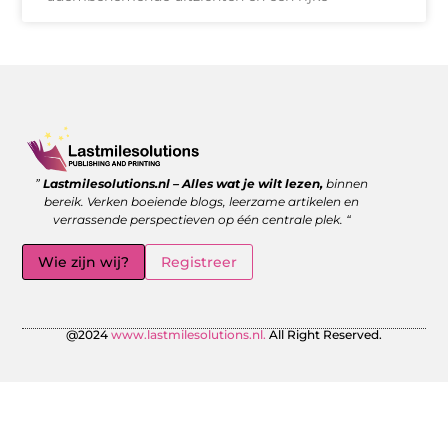
Goede backlinks kopen: wanneer is het de moeite waard?
Geld verdienen met links: zo benut jij de kracht van verwijzingen
”
Lastmilesolutions.nl – Alles wat je wilt lezen,
binnen
bereik. Verken boeiende blogs, leerzame artikelen en
verrassende perspectieven op één centrale plek. “
Wie zijn wij?
Registreer
@2024
www.lastmilesolutions.nl.
All Right Reserved.