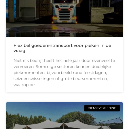
Flexibel goederentransport voor pieken in de
vraag
Niet elk bedrijf heeft het hele jaar door evenveel te
vervoeren. Sommige sectoren kennen duidelijke
piekmomenten, bijvoorbeeld rond feestdagen,
seizoenswisselingen of grote beursmomenten,
waarop de
DIENSTVERLENING