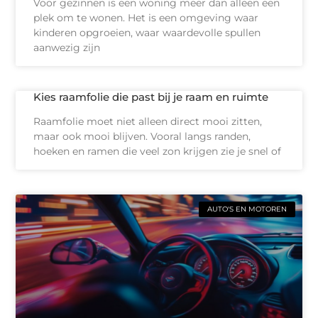
Voor gezinnen is een woning meer dan alleen een
plek om te wonen. Het is een omgeving waar
kinderen opgroeien, waar waardevolle spullen
aanwezig zijn
Kies raamfolie die past bij je raam en ruimte
Raamfolie moet niet alleen direct mooi zitten,
maar ook mooi blijven. Vooral langs randen,
hoeken en ramen die veel zon krijgen zie je snel of
AUTO'S EN MOTOREN