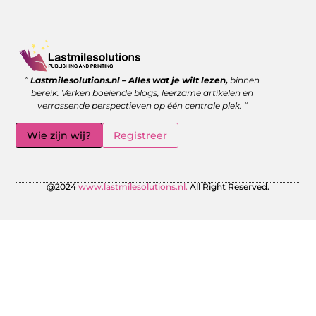
Goede backlinks kopen: wanneer is het de moeite waard?
Geld verdienen met links: zo benut jij de kracht van verwijzingen
”
Lastmilesolutions.nl – Alles wat je wilt lezen,
binnen
bereik. Verken boeiende blogs, leerzame artikelen en
verrassende perspectieven op één centrale plek. “
Wie zijn wij?
Registreer
@2024
www.lastmilesolutions.nl.
All Right Reserved.