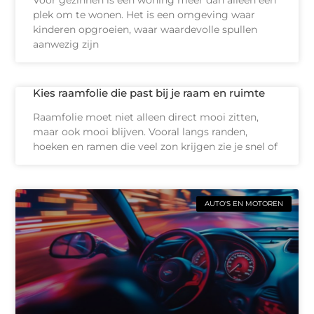
Voor gezinnen is een woning meer dan alleen een
plek om te wonen. Het is een omgeving waar
kinderen opgroeien, waar waardevolle spullen
aanwezig zijn
Kies raamfolie die past bij je raam en ruimte
Raamfolie moet niet alleen direct mooi zitten,
maar ook mooi blijven. Vooral langs randen,
hoeken en ramen die veel zon krijgen zie je snel of
AUTO'S EN MOTOREN