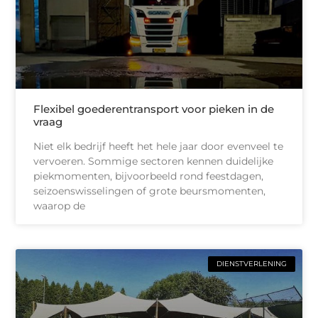
Flexibel goederentransport voor pieken in de
vraag
Niet elk bedrijf heeft het hele jaar door evenveel te
vervoeren. Sommige sectoren kennen duidelijke
piekmomenten, bijvoorbeeld rond feestdagen,
seizoenswisselingen of grote beursmomenten,
waarop de
DIENSTVERLENING