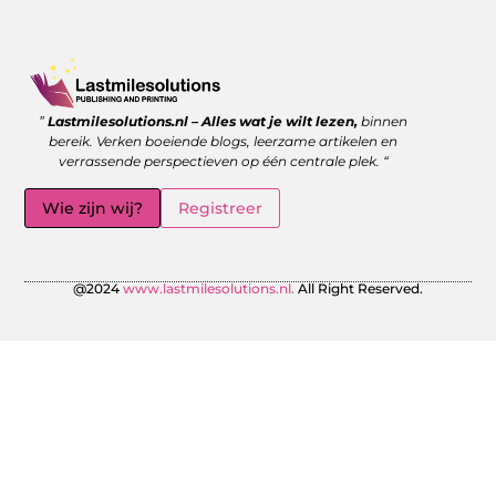
Goede backlinks kopen: wanneer is het de moeite waard?
Geld verdienen met links: zo benut jij de kracht van verwijzingen
”
Lastmilesolutions.nl – Alles wat je wilt lezen,
binnen
bereik. Verken boeiende blogs, leerzame artikelen en
verrassende perspectieven op één centrale plek. “
Wie zijn wij?
Registreer
@2024
www.lastmilesolutions.nl.
All Right Reserved.