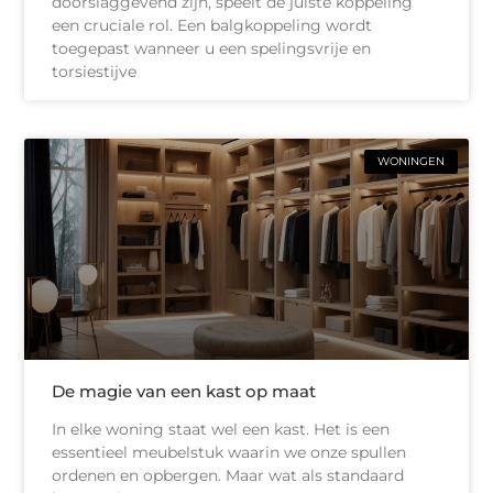
doorslaggevend zijn, speelt de juiste koppeling
een cruciale rol. Een balgkoppeling wordt
toegepast wanneer u een spelingsvrije en
torsiestijve
WONINGEN
De magie van een kast op maat
In elke woning staat wel een kast. Het is een
essentieel meubelstuk waarin we onze spullen
ordenen en opbergen. Maar wat als standaard