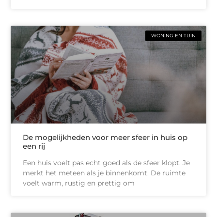
WONING EN TUIN
De mogelijkheden voor meer sfeer in huis op
een rij
Een huis voelt pas echt goed als de sfeer klopt. Je
merkt het meteen als je binnenkomt. De ruimte
voelt warm, rustig en prettig om