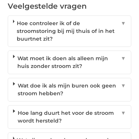
Veelgestelde vragen
Hoe controleer ik of de
▼
stroomstoring bij mij thuis of in het
buurtnet zit?
Wat moet ik doen als alleen mijn
▼
huis zonder stroom zit?
Wat doe ik als mijn buren ook geen
▼
stroom hebben?
Hoe lang duurt het voor de stroom
▼
wordt hersteld?