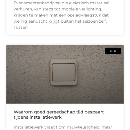
Evenementenbedrijven die elektrisch materieel
verhuren, van steps tot mobiele verlichting,
krijgen te maken met een opslagvraagstuk dat
weinig aandacht krijgt buiten het seizoen zelf.
Tussen
BLOG
Waarom goed gereedschap tijd bespaart
tijdens installatiewerk
Installatiewerk vraagt om nauwkeurigheid, maar