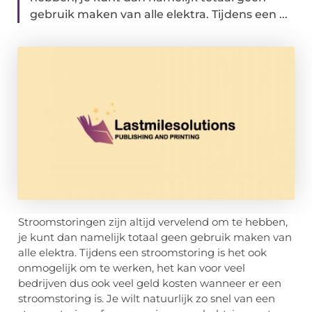
gebruik maken van alle elektra. Tijdens een ...
Stroomstoringen zijn altijd vervelend om te hebben,
je kunt dan namelijk totaal geen gebruik maken van
alle elektra. Tijdens een stroomstoring is het ook
onmogelijk om te werken, het kan voor veel
bedrijven dus ook veel geld kosten wanneer er een
stroomstoring is. Je wilt natuurlijk zo snel van een