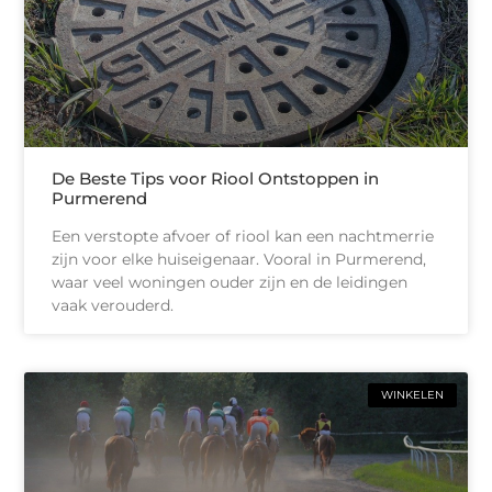
De Beste Tips voor Riool Ontstoppen in
Purmerend
Een verstopte afvoer of riool kan een nachtmerrie
zijn voor elke huiseigenaar. Vooral in Purmerend,
waar veel woningen ouder zijn en de leidingen
vaak verouderd.
WINKELEN