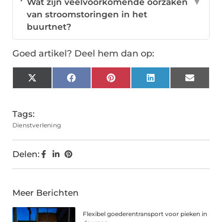
Wat zijn veelvoorkomende oorzaken
▼
van stroomstoringen in het
buurtnet?
Goed artikel? Deel hem dan op:
X
Facebook
Pinterest
LinkedIn
Email
(Twitter)
Tags:
Dienstverlening
Delen:
Meer Berichten
Flexibel goederentransport voor pieken in