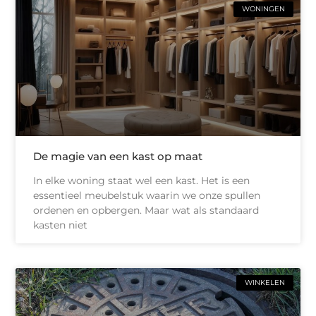
WONINGEN
De magie van een kast op maat
In elke woning staat wel een kast. Het is een
essentieel meubelstuk waarin we onze spullen
ordenen en opbergen. Maar wat als standaard
kasten niet
WINKELEN