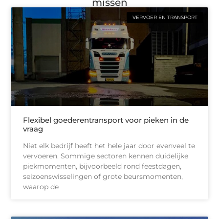
missen
VERVOER EN TRANSPORT
Flexibel goederentransport voor pieken in de
vraag
Niet elk bedrijf heeft het hele jaar door evenveel te
vervoeren. Sommige sectoren kennen duidelijke
piekmomenten, bijvoorbeeld rond feestdagen,
seizoenswisselingen of grote beursmomenten,
waarop de