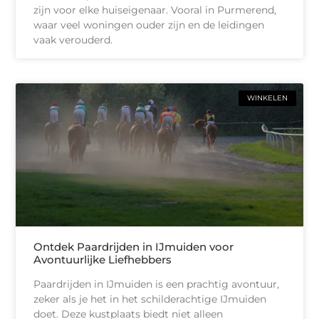
zijn voor elke huiseigenaar. Vooral in Purmerend,
waar veel woningen ouder zijn en de leidingen
vaak verouderd.
WINKELEN
Ontdek Paardrijden in IJmuiden voor
Avontuurlijke Liefhebbers
Paardrijden in IJmuiden is een prachtig avontuur,
zeker als je het in het schilderachtige IJmuiden
doet. Deze kustplaats biedt niet alleen