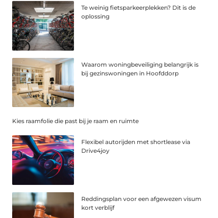
Te weinig fietsparkeerplekken? Dit is de
oplossing
Waarom woningbeveiliging belangrijk is
bij gezinswoningen in Hoofddorp
Kies raamfolie die past bij je raam en ruimte
Flexibel autorijden met shortlease via
Drive4joy
Reddingsplan voor een afgewezen visum
kort verblijf