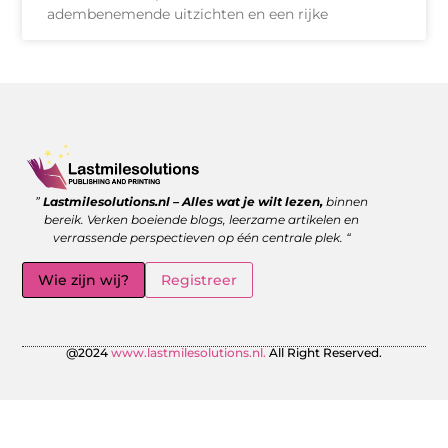
adembenemende uitzichten en een rijke
Goede backlinks kopen: wanneer is het de moeite waard?
Geld verdienen met links: zo benut jij de kracht van verwijzingen
”
Lastmilesolutions.nl – Alles wat je wilt lezen,
binnen
bereik. Verken boeiende blogs, leerzame artikelen en
verrassende perspectieven op één centrale plek. “
Wie zijn wij?
Registreer
@2024
www.lastmilesolutions.nl.
All Right Reserved.