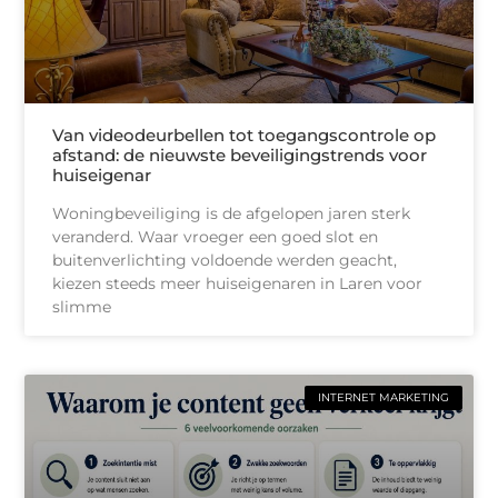
Van videodeurbellen tot toegangscontrole op
afstand: de nieuwste beveiligingstrends voor
huiseigenar
Woningbeveiliging is de afgelopen jaren sterk
veranderd. Waar vroeger een goed slot en
buitenverlichting voldoende werden geacht,
kiezen steeds meer huiseigenaren in Laren voor
slimme
INTERNET MARKETING