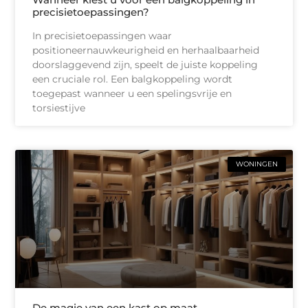
precisietoepassingen?
In precisietoepassingen waar
positioneernauwkeurigheid en herhaalbaarheid
doorslaggevend zijn, speelt de juiste koppeling
een cruciale rol. Een balgkoppeling wordt
toegepast wanneer u een spelingsvrije en
torsiestijve
WONINGEN
De magie van een kast op maat