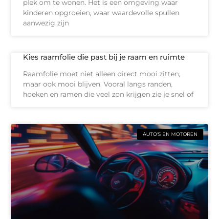
plek om te wonen. Het is een omgeving waar
kinderen opgroeien, waar waardevolle spullen
aanwezig zijn
Kies raamfolie die past bij je raam en ruimte
Raamfolie moet niet alleen direct mooi zitten,
maar ook mooi blijven. Vooral langs randen,
hoeken en ramen die veel zon krijgen zie je snel of
AUTO'S EN MOTOREN