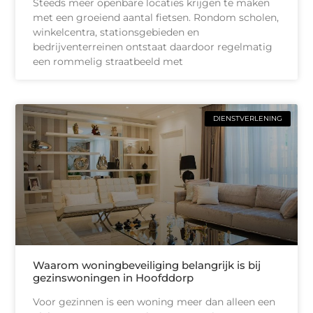
Steeds meer openbare locaties krijgen te maken
met een groeiend aantal fietsen. Rondom scholen,
winkelcentra, stationsgebieden en
bedrijventerreinen ontstaat daardoor regelmatig
een rommelig straatbeeld met
DIENSTVERLENING
Waarom woningbeveiliging belangrijk is bij
gezinswoningen in Hoofddorp
Voor gezinnen is een woning meer dan alleen een