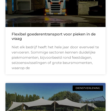
Flexibel goederentransport voor pieken in de
vraag
Niet elk bedrijf heeft het hele jaar door evenveel te
vervoeren. Sommige sectoren kennen duidelijke
piekmomenten, bijvoorbeeld rond feestdagen,
seizoenswisselingen of grote beursmomenten,
waarop de
DIENSTVERLENING