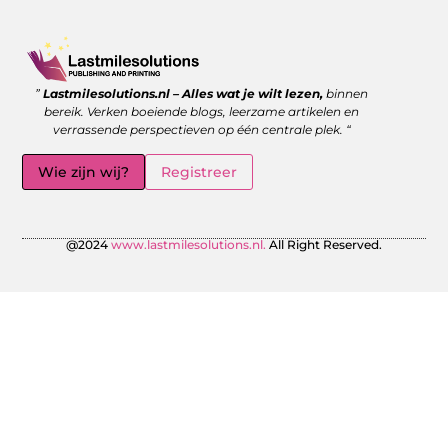
Goede backlinks kopen: wanneer is het de moeite waard?
Geld verdienen met links: zo benut jij de kracht van verwijzingen
”
Lastmilesolutions.nl – Alles wat je wilt lezen,
binnen
bereik. Verken boeiende blogs, leerzame artikelen en
verrassende perspectieven op één centrale plek. “
Wie zijn wij?
Registreer
@2024
www.lastmilesolutions.nl.
All Right Reserved.