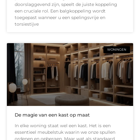
doorslaggevend zijn, speelt de juiste koppeling
een cruciale rol. Een balgkoppeling wordt
toegepast wanneer u een spelingsvrije en
torsiestijve
WONINGEN
De magie van een kast op maat
In elke woning staat wel een kast. Het is een
essentieel meubelstuk waarin we onze spullen
ordenen en opbergen. Maar wat als standaard