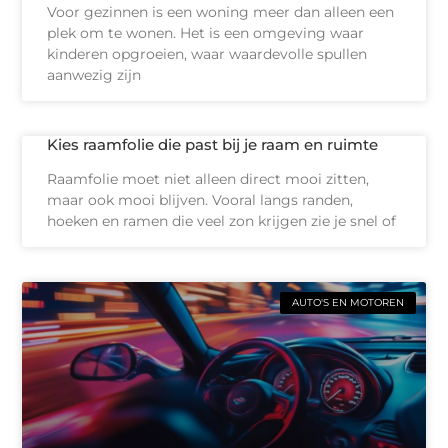
Voor gezinnen is een woning meer dan alleen een
plek om te wonen. Het is een omgeving waar
kinderen opgroeien, waar waardevolle spullen
aanwezig zijn
Kies raamfolie die past bij je raam en ruimte
Raamfolie moet niet alleen direct mooi zitten,
maar ook mooi blijven. Vooral langs randen,
hoeken en ramen die veel zon krijgen zie je snel of
AUTO'S EN MOTOREN