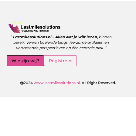
Goede backlinks kopen: wanneer is het de moeite waard?
Geld verdienen met links: zo benut jij de kracht van verwijzingen
”
Lastmilesolutions.nl – Alles wat je wilt lezen,
binnen
bereik. Verken boeiende blogs, leerzame artikelen en
verrassende perspectieven op één centrale plek. “
Wie zijn wij?
Registreer
@2024
www.lastmilesolutions.nl.
All Right Reserved.