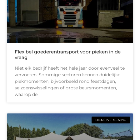
Flexibel goederentransport voor pieken in de
vraag
Niet elk bedrijf heeft het hele jaar door evenveel te
vervoeren. Sommige sectoren kennen duidelijke
piekmomenten, bijvoorbeeld rond feestdagen,
seizoenswisselingen of grote beursmomenten,
waarop de
DIENSTVERLENING