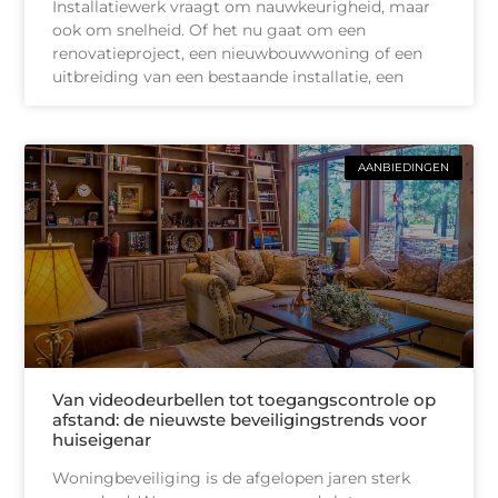
Installatiewerk vraagt om nauwkeurigheid, maar
ook om snelheid. Of het nu gaat om een
renovatieproject, een nieuwbouwwoning of een
uitbreiding van een bestaande installatie, een
AANBIEDINGEN
Van videodeurbellen tot toegangscontrole op
afstand: de nieuwste beveiligingstrends voor
huiseigenar
Woningbeveiliging is de afgelopen jaren sterk