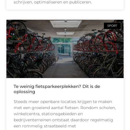
schrijven, optimaliseren en publiceren.
SPORT
Te weinig fietsparkeerplekken? Dit is de
oplossing
Steeds meer openbare locaties krijgen te maken
met een groeiend aantal fietsen. Rondom scholen,
winkelcentra, stationsgebieden en
bedrijventerreinen ontstaat daardoor regelmatig
een rommelig straatbeeld met