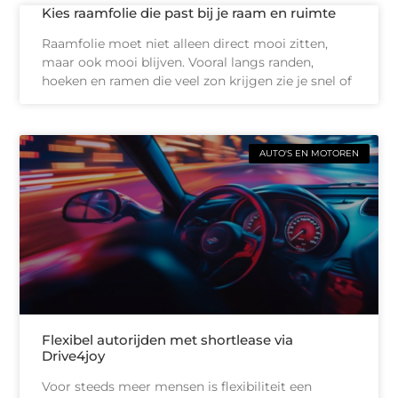
Kies raamfolie die past bij je raam en ruimte
Raamfolie moet niet alleen direct mooi zitten,
maar ook mooi blijven. Vooral langs randen,
hoeken en ramen die veel zon krijgen zie je snel of
AUTO'S EN MOTOREN
Flexibel autorijden met shortlease via
Drive4joy
Voor steeds meer mensen is flexibiliteit een