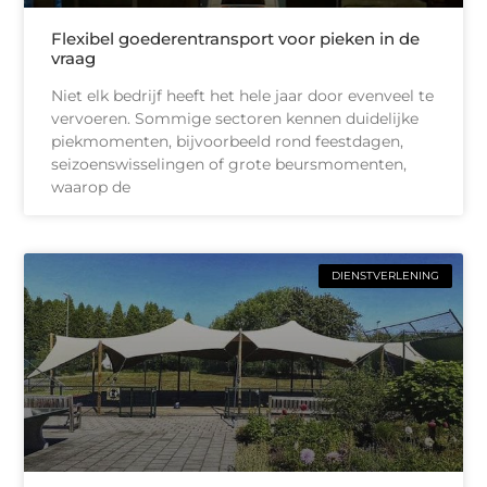
Flexibel goederentransport voor pieken in de
vraag
Niet elk bedrijf heeft het hele jaar door evenveel te
vervoeren. Sommige sectoren kennen duidelijke
piekmomenten, bijvoorbeeld rond feestdagen,
seizoenswisselingen of grote beursmomenten,
waarop de
DIENSTVERLENING