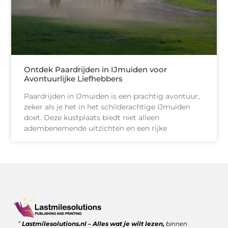
Ontdek Paardrijden in IJmuiden voor
Avontuurlijke Liefhebbers
Paardrijden in IJmuiden is een prachtig avontuur,
zeker als je het in het schilderachtige IJmuiden
doet. Deze kustplaats biedt niet alleen
adembenemende uitzichten en een rijke
Goede backlinks kopen: wanneer is het de moeite waard?
Geld verdienen met links: zo benut jij de kracht van verwijzingen
”
Lastmilesolutions.nl – Alles wat je wilt lezen,
binnen