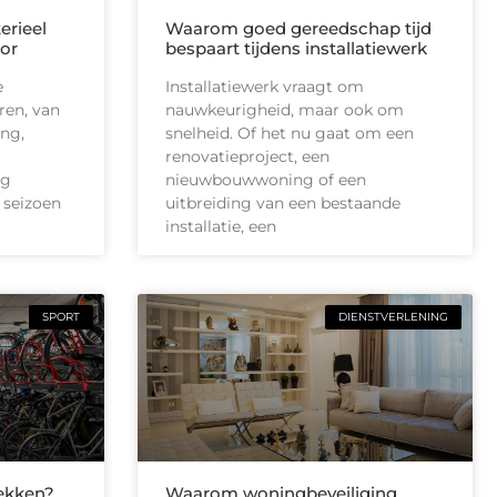
erieel
Waarom goed gereedschap tijd
or
bespaart tijdens installatiewerk
e
Installatiewerk vraagt om
ren, van
nauwkeurigheid, maar ook om
ing,
snelheid. Of het nu gaat om een
renovatieproject, een
ig
nieuwbouwwoning of een
 seizoen
uitbreiding van een bestaande
installatie, een
SPORT
DIENSTVERLENING
lekken?
Waarom woningbeveiliging