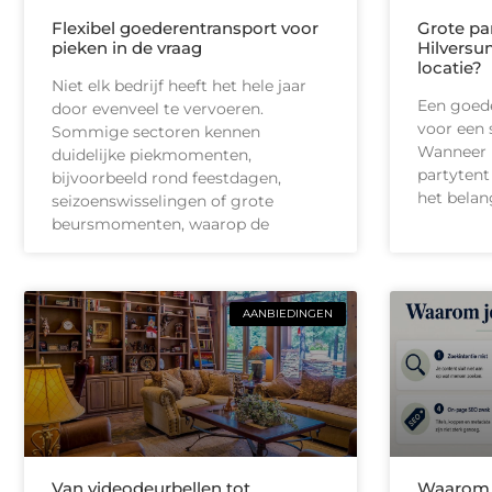
Flexibel goederentransport voor
Grote pa
pieken in de vraag
Hilversum
locatie?
Niet elk bedrijf heeft het hele jaar
Een goede
door evenveel te vervoeren.
voor een 
Sommige sectoren kennen
Wanneer u
duidelijke piekmomenten,
partytent
bijvoorbeeld rond feestdagen,
het belan
seizoenswisselingen of grote
beursmomenten, waarop de
AANBIEDINGEN
Van videodeurbellen tot
Waarom j