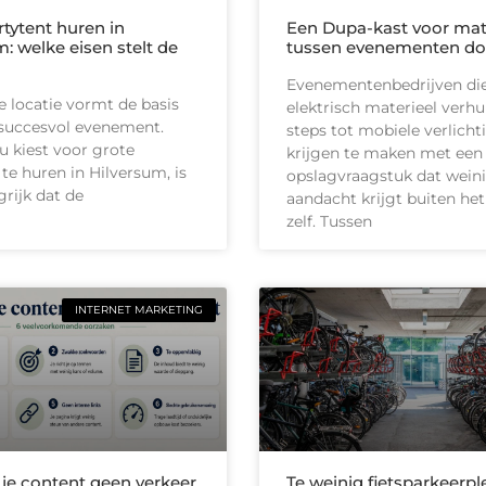
rtytent huren in
Een Dupa-kast voor mat
: welke eisen stelt de
tussen evenementen do
Evenementenbedrijven di
 locatie vormt de basis
elektrisch materieel verhu
succesvol evenement.
steps tot mobiele verlicht
 kiest voor grote
krijgen te maken met een
 te huren in Hilversum, is
opslagvraagstuk dat wein
grijk dat de
aandacht krijgt buiten het
zelf. Tussen
INTERNET MARKETING
e content geen verkeer
Te weinig fietsparkeerp