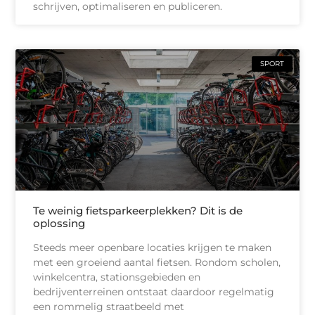
schrijven, optimaliseren en publiceren.
SPORT
Te weinig fietsparkeerplekken? Dit is de
oplossing
Steeds meer openbare locaties krijgen te maken
met een groeiend aantal fietsen. Rondom scholen,
winkelcentra, stationsgebieden en
bedrijventerreinen ontstaat daardoor regelmatig
een rommelig straatbeeld met