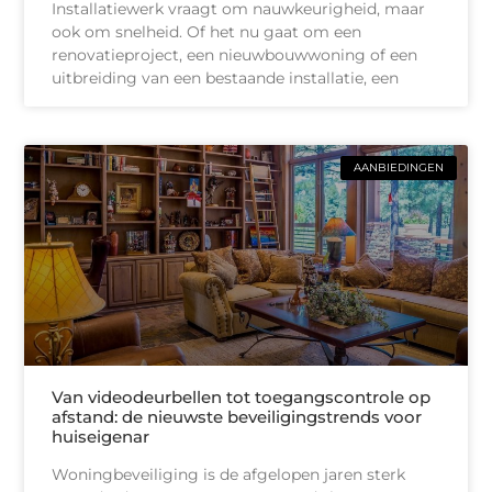
Installatiewerk vraagt om nauwkeurigheid, maar
ook om snelheid. Of het nu gaat om een
renovatieproject, een nieuwbouwwoning of een
uitbreiding van een bestaande installatie, een
AANBIEDINGEN
Van videodeurbellen tot toegangscontrole op
afstand: de nieuwste beveiligingstrends voor
huiseigenar
Woningbeveiliging is de afgelopen jaren sterk