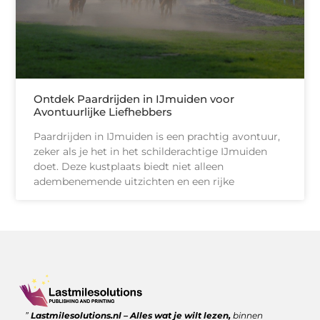
Ontdek Paardrijden in IJmuiden voor
Avontuurlijke Liefhebbers
Paardrijden in IJmuiden is een prachtig avontuur,
zeker als je het in het schilderachtige IJmuiden
doet. Deze kustplaats biedt niet alleen
adembenemende uitzichten en een rijke
Goede backlinks kopen: wanneer is het de moeite waard?
Geld verdienen met links: zo benut jij de kracht van verwijzingen
”
Lastmilesolutions.nl – Alles wat je wilt lezen,
binnen