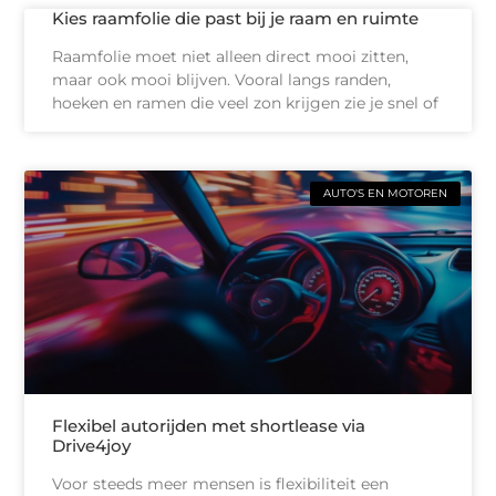
Kies raamfolie die past bij je raam en ruimte
Raamfolie moet niet alleen direct mooi zitten,
maar ook mooi blijven. Vooral langs randen,
hoeken en ramen die veel zon krijgen zie je snel of
AUTO'S EN MOTOREN
Flexibel autorijden met shortlease via
Drive4joy
Voor steeds meer mensen is flexibiliteit een