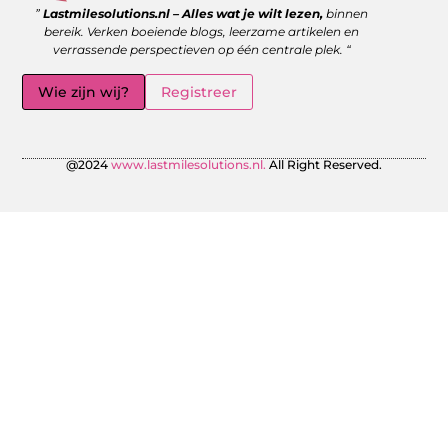
Goede backlinks kopen: wanneer is het de moeite waard?
Geld verdienen met links: zo benut jij de kracht van verwijzingen
”
Lastmilesolutions.nl – Alles wat je wilt lezen,
binnen
bereik. Verken boeiende blogs, leerzame artikelen en
verrassende perspectieven op één centrale plek. “
Wie zijn wij?
Registreer
@2024
www.lastmilesolutions.nl.
All Right Reserved.