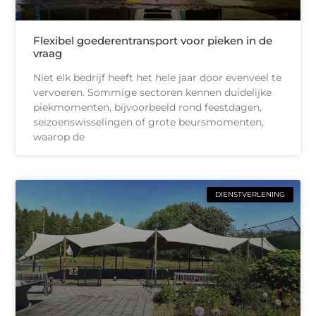
Flexibel goederentransport voor pieken in de
vraag
Niet elk bedrijf heeft het hele jaar door evenveel te
vervoeren. Sommige sectoren kennen duidelijke
piekmomenten, bijvoorbeeld rond feestdagen,
seizoenswisselingen of grote beursmomenten,
waarop de
DIENSTVERLENING