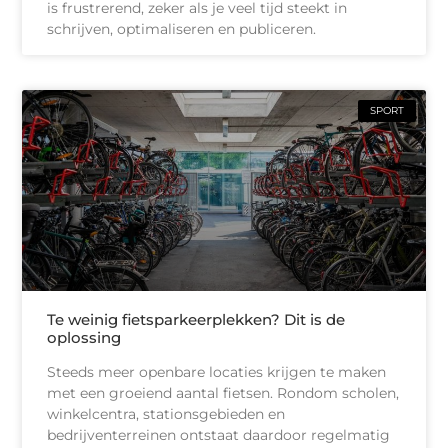
is frustrerend, zeker als je veel tijd steekt in
schrijven, optimaliseren en publiceren.
SPORT
Te weinig fietsparkeerplekken? Dit is de
oplossing
Steeds meer openbare locaties krijgen te maken
met een groeiend aantal fietsen. Rondom scholen,
winkelcentra, stationsgebieden en
bedrijventerreinen ontstaat daardoor regelmatig