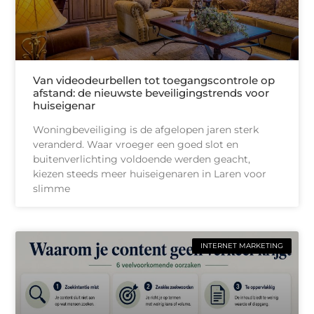
Van videodeurbellen tot toegangscontrole op
afstand: de nieuwste beveiligingstrends voor
huiseigenar
Woningbeveiliging is de afgelopen jaren sterk
veranderd. Waar vroeger een goed slot en
buitenverlichting voldoende werden geacht,
kiezen steeds meer huiseigenaren in Laren voor
slimme
INTERNET MARKETING