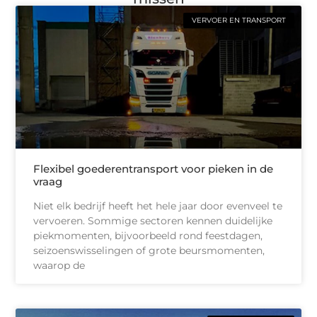
VERVOER EN TRANSPORT
Flexibel goederentransport voor pieken in de
vraag
Niet elk bedrijf heeft het hele jaar door evenveel te
vervoeren. Sommige sectoren kennen duidelijke
piekmomenten, bijvoorbeeld rond feestdagen,
seizoenswisselingen of grote beursmomenten,
waarop de