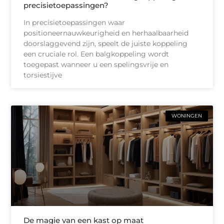
precisietoepassingen?
In precisietoepassingen waar
positioneernauwkeurigheid en herhaalbaarheid
doorslaggevend zijn, speelt de juiste koppeling
een cruciale rol. Een balgkoppeling wordt
toegepast wanneer u een spelingsvrije en
torsiestijve
WONINGEN
De magie van een kast op maat