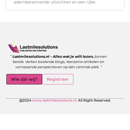
adembenemende uitzichten en een rijke
Goede backlinks kopen: wanneer is het de moeite waard?
Geld verdienen met links: zo benut jij de kracht van verwijzingen
”
Lastmilesolutions.nl – Alles wat je wilt lezen,
binnen
bereik. Verken boeiende blogs, leerzame artikelen en
verrassende perspectieven op één centrale plek. “
Wie zijn wij?
Registreer
@2024
www.lastmilesolutions.nl.
All Right Reserved.