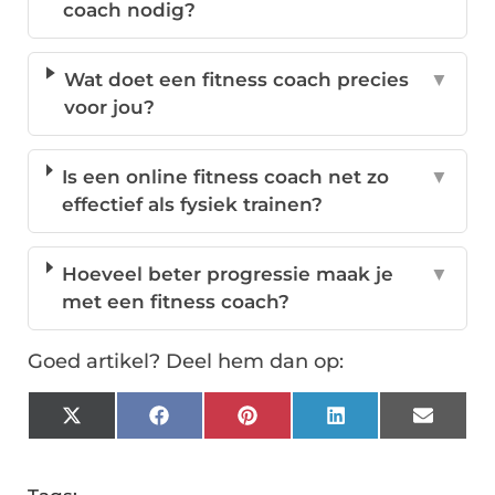
coach nodig?
Wat doet een fitness coach precies
▼
voor jou?
Is een online fitness coach net zo
▼
effectief als fysiek trainen?
Hoeveel beter progressie maak je
▼
met een fitness coach?
Goed artikel? Deel hem dan op:
X
Facebook
Pinterest
LinkedIn
Email
(Twitter)