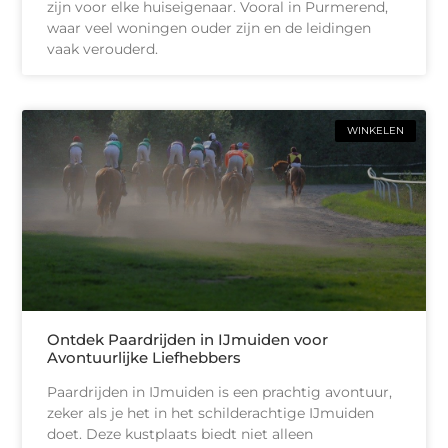
zijn voor elke huiseigenaar. Vooral in Purmerend,
waar veel woningen ouder zijn en de leidingen
vaak verouderd.
WINKELEN
Ontdek Paardrijden in IJmuiden voor
Avontuurlijke Liefhebbers
Paardrijden in IJmuiden is een prachtig avontuur,
zeker als je het in het schilderachtige IJmuiden
doet. Deze kustplaats biedt niet alleen