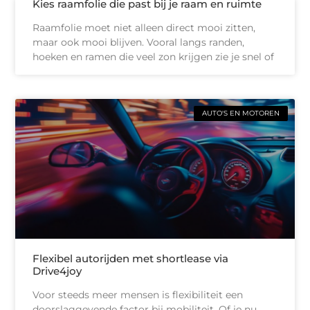
Kies raamfolie die past bij je raam en ruimte
Raamfolie moet niet alleen direct mooi zitten,
maar ook mooi blijven. Vooral langs randen,
hoeken en ramen die veel zon krijgen zie je snel of
AUTO'S EN MOTOREN
Flexibel autorijden met shortlease via
Drive4joy
Voor steeds meer mensen is flexibiliteit een
doorslaggevende factor bij mobiliteit. Of je nu