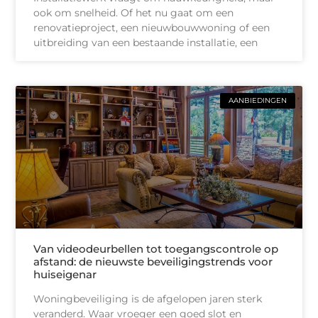
ook om snelheid. Of het nu gaat om een
renovatieproject, een nieuwbouwwoning of een
uitbreiding van een bestaande installatie, een
AANBIEDINGEN
Van videodeurbellen tot toegangscontrole op
afstand: de nieuwste beveiligingstrends voor
huiseigenar
Woningbeveiliging is de afgelopen jaren sterk
veranderd. Waar vroeger een goed slot en