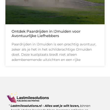
Ontdek Paardrijden in IJmuiden voor
Avontuurlijke Liefhebbers
Paardrijden in IJmuiden is een prachtig avontuur,
zeker als je het in het schilderachtige IJmuiden
doet. Deze kustplaats biedt niet alleen
adembenemende uitzichten en een rijke
Goede backlinks kopen: wanneer is het de moeite waard?
Geld verdienen met links: zo benut jij de kracht van verwijzingen
”
Lastmilesolutions.nl – Alles wat je wilt lezen,
binnen