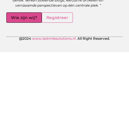
bereik. Verken boeiende blogs, leerzame artikelen en
verrassende perspectieven op één centrale plek. “
Wie zijn wij?
Registreer
@2024
www.lastmilesolutions.nl.
All Right Reserved.